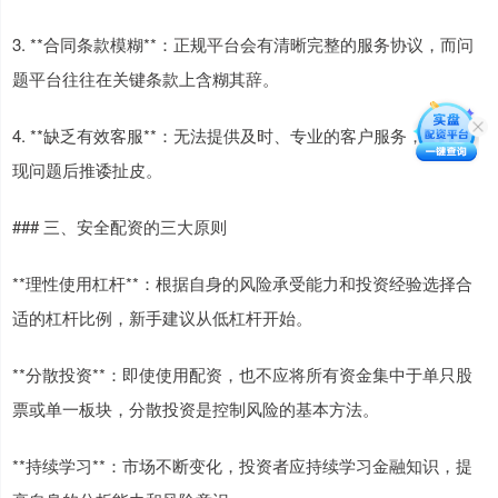
3. **合同条款模糊**：正规平台会有清晰完整的服务协议，而问
题平台往往在关键条款上含糊其辞。
4. **缺乏有效客服**：无法提供及时、专业的客户服务，或在出
现问题后推诿扯皮。
### 三、安全配资的三大原则
**理性使用杠杆**：根据自身的风险承受能力和投资经验选择合
适的杠杆比例，新手建议从低杠杆开始。
**分散投资**：即使使用配资，也不应将所有资金集中于单只股
票或单一板块，分散投资是控制风险的基本方法。
**持续学习**：市场不断变化，投资者应持续学习金融知识，提