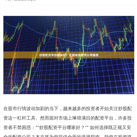
在股市行情波动加剧的当下，越来越多的投资者开始关注炒股配
资这一杠杆工具。然而面对市场上琳琅满目的配资平台，许多投
资者不禁困惑：**炒股配资平台哪家好？** 如何选择既正规又安
全的配资公司？本文将为您提供全面的选择指南，助您在投资路