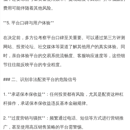
费用可能伴随着其他风险。
**5. 平台口碑与用户体验**
在决定前，多方位考察平台口碑至关重要。可以通过第三方评测
网站、投资论坛、社交媒体等渠道了解其他用户的真实体验。同
时，亲自体验平台的交易系统流畅度、客服响应速度等，这些细
节往往能反映平台的专业程度。
### 二、识别非法配资平台的危险信号
1. **承诺保本保收益**：任何投资都有风险，尤其是配资这种杠
杆操作，承诺保本保收益违反基本金融规律。
2. **过度营销与骚扰**：频繁通过电话、短信等方式进行营销推
广，甚至使用高压销售策略的平台需警惕。