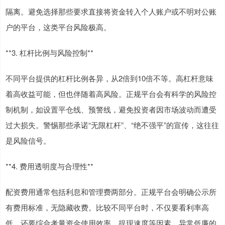
隔离。避免选择那些要求直接将资金转入个人账户或不明对公账
户的平台，这类平台风险极高。
**3. 杠杆比例与风险控制**
不同平台提供的杠杆比例各异，从2倍到10倍不等。高杠杆意味
着高收益可能，但也伴随着高风险。正规平台会有科学的风险控
制机制，如设置平仓线、预警线，避免投资者因市场波动而遭受
过大损失。警惕那些承诺“无限杠杆”、“绝不强平”的宣传，这往往
是风险信号。
**4. 费用透明度与合理性**
配资费用通常包括利息和管理费两部分。正规平台会明确公示所
有费用标准，无隐藏收费。比较不同平台时，不仅要看利率高
低，还要综合考量资金使用效率、提现速度等因素。异常低廉的