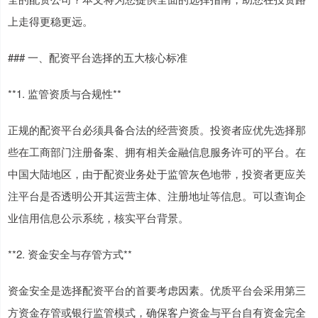
上走得更稳更远。
### 一、配资平台选择的五大核心标准
**1. 监管资质与合规性**
正规的配资平台必须具备合法的经营资质。投资者应优先选择那
些在工商部门注册备案、拥有相关金融信息服务许可的平台。在
中国大陆地区，由于配资业务处于监管灰色地带，投资者更应关
注平台是否透明公开其运营主体、注册地址等信息。可以查询企
业信用信息公示系统，核实平台背景。
**2. 资金安全与存管方式**
资金安全是选择配资平台的首要考虑因素。优质平台会采用第三
方资金存管或银行监管模式，确保客户资金与平台自有资金完全