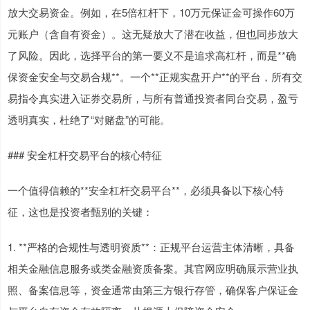
放大交易资金。例如，在5倍杠杆下，10万元保证金可操作60万
元账户（含自有资金）。这无疑放大了潜在收益，但也同步放大
了风险。因此，选择平台的第一要义不是追求高杠杆，而是**确
保资金安全与交易合规**。一个**正规实盘开户**的平台，所有交
易指令真实进入证券交易所，与所有普通投资者同台交易，盈亏
透明真实，杜绝了“对赌盘”的可能。
### 安全杠杆交易平台的核心特征
一个值得信赖的**安全杠杆交易平台**，必须具备以下核心特
征，这也是投资者甄别的关键：
1. **严格的合规性与透明资质**：正规平台运营主体清晰，具备
相关金融信息服务或类金融资质备案。其官网应明确展示营业执
照、备案信息等，资金通常由第三方银行存管，确保客户保证金