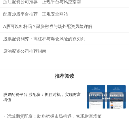
浙江配资公司推荐｜正规平台与风控指南
配资炒股平台推荐｜正规安全网站
A股可以杠杆吗？融资融券与场外配资风险详解
股票配资利弊：高杠杆与爆仓风险的双刃剑
原油配资公司推荐指南
推荐阅读
股票配资平台 股配资：抓住时机，实现财富
增值
运城期货配资：助您把握市场机遇，实现财富增值
·