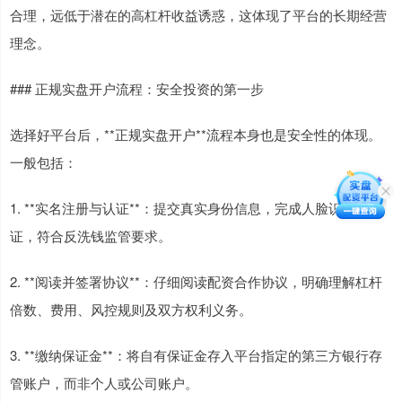
合理，远低于潜在的高杠杆收益诱惑，这体现了平台的长期经营
理念。
### 正规实盘开户流程：安全投资的第一步
选择好平台后，**正规实盘开户**流程本身也是安全性的体现。
一般包括：
1. **实名注册与认证**：提交真实身份信息，完成人脸识别等认
证，符合反洗钱监管要求。
2. **阅读并签署协议**：仔细阅读配资合作协议，明确理解杠杆
倍数、费用、风控规则及双方权利义务。
3. **缴纳保证金**：将自有保证金存入平台指定的第三方银行存
管账户，而非个人或公司账户。