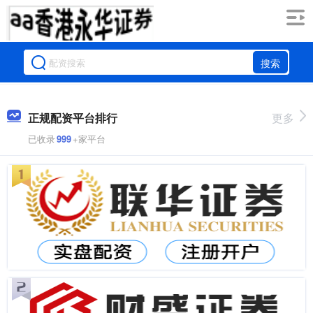
搜索
正规配资平台排行
更多
已收录
999
+家平台