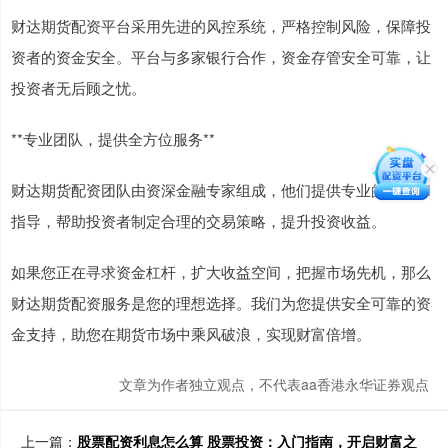
财达期货配资平台采用先进的风控系统，严格控制风险，保障投
资者的资金安全。平台与多家银行合作，资金存管安全可靠，让
投资者无后顾之忧。
**专业团队，提供全方位服务**
财达期货配资团队由资深金融专家组成，他们提供专业的咨询和
指导，帮助投资者制定合理的交易策略，提升投资收益。
如果您正在寻求资金杠杆，扩大收益空间，把握市场先机，那么
财达期货配资服务是您的理想选择。我们为您提供安全可靠的资
金支持，助您在期货市场中乘风破浪，实现财富倍增。
文章为作者独立观点，不代表aa香港永华证券观点
上一篇：
股票配资利息怎么算 股票投资：入门指南，开启财富之