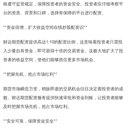
格遵守监管规定，保障投资者的资金安全。投资者应仔细考察平
台的资质、背景和口碑，选择有保障的平台进行配资。
**资金倍增，扩大收益空间在线炒股配资识**
财达期货配资提供高达1:10的配资比例，这意味着投资者只需投
入少量自有资金，即可获得十倍的交易资金。这极大地扩大了投
资者的收益空间，使他们能够抓住更多市场机会。
**把握先机，抢占市场红利**
期货市场瞬息万变，稍纵即逝的交易机会往往决定着投资者的成
败。财达期货配资服务提供快速审批和资金到账，让投资者能够
及时把握市场先机，抢占市场红利。
**安全可靠，保障资金安全**