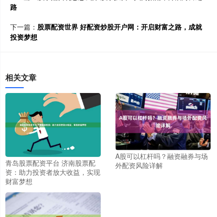
路
下一篇：
股票配资世界 好配资炒股开户网：开启财富之路，成就
投资梦想
相关文章
A股可以杠杆吗？融资融券与场
青岛股票配资平台 济南股票配
外配资风险详解
资：助力投资者放大收益，实现
财富梦想