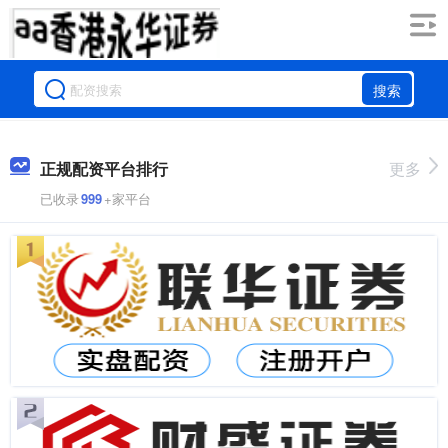
搜索
正规配资平台排行
更多
已收录
999
+家平台